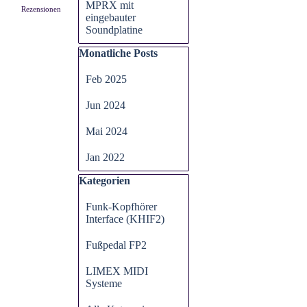
MPRX mit
Rezensionen
eingebauter
Soundplatine
Block überspringen Monatliche Posts
Monatliche Posts
Feb 2025
Jun 2024
Mai 2024
Jan 2022
Block überspringen Kategorien
Kategorien
Funk-Kopfhörer
Interface (KHIF2)
Fußpedal FP2
LIMEX MIDI
Systeme