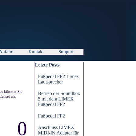
Anfahrt
Kontakt
Support
Block überspringen Letzte Posts
Letzte Posts
Fußpedal FP2-Limex
Lautsprecher
ies können Sie
Betrieb der Soundbox
Center an.
5 mit dem LIMEX
Fußpedal FP2
Fußpedal FP2
0
Anschluss LIMEX
MIDI-IN Adapter für