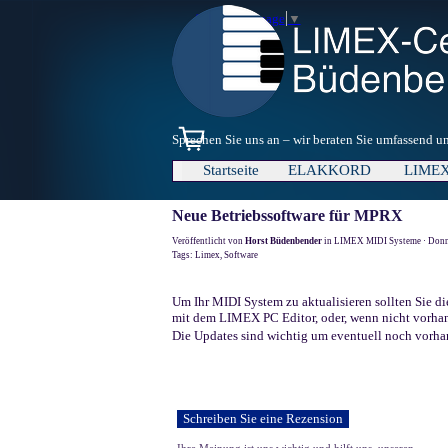
Direkt zum Seiteninhalt
Select Language
▼
Sprechen Sie uns an – wir beraten Sie umfassend 
Startseite
ELAKKORD
LIME
▼
Neue Betriebssoftware für MPRX
Veröffentlicht von
Horst Büdenbender
in
LIMEX MIDI Systeme
· Donn
Tags:
Limex
,
Software
Um Ihr MIDI System zu aktualisieren sollten Sie di
mit dem LIMEX PC Editor, oder, wenn nicht vorhand
Die Updates sind wichtig um eventuell noch vorh