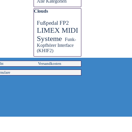
Alle Kategorien
Block überspringen Clouds
Clouds
Fußpedal FP2
LIMEX MIDI
Systeme
Funk-
Kopfhörer Interface
(KHIF2)
cht
Versandkosten
mulare