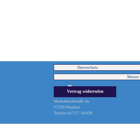
Datenschutz
Muster 
LIMEX-Center
Vertrag widerrufen
Büdenbender
Mattenbachstraße 4a
57250 Netphen
Telefon 02737 / 91658
Zurück zum Seiteninhalt