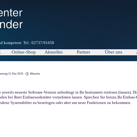
und kompetent. Tel.: 02737/91658
Menü überspringen
X
Online-Shop
Aktuelles
Partner
Über uns
▼
▼
erstag 31 Dez 2020 ·
Minuten
e jeweils neueste Software-Version unbedingt in Ihr Instrument einlesen (lassen). D
en bei Ihrer Einbauwerkstätte vornehmen lassen. Sprechen Sie hierzu Ihr Einbau-
andene Systemfehler zu beseitigen oder aber um neue Funktionen zu bekommen.