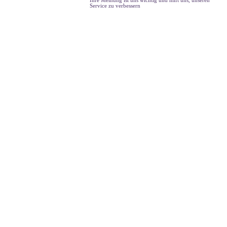
Ihre Meinung ist uns wichtig und hilft uns, unseren
Service zu verbessern