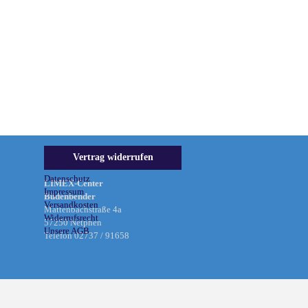
Informationen &
Vertrag widerrufen
Rechtliches
Datenschutz
LIMEX-Center
Impressum
Büdenbender
Versandkosten
Mattenbachstraße 4a
Widerrufsrecht
57250 Netphen
Unsere AGB
Telefon 02737 / 91658
Zurück zum Seiteninhalt