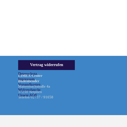
Informationen &
Vertrag widerrufen
Rechtliches
Datenschutz
LIMEX-Center
Impressum
Büdenbender
Versandkosten
Mattenbachstraße 4a
Widerrufsrecht
57250 Netphen
Unsere AGB
Telefon 02737 / 91658
Zurück zum Seiteninhalt